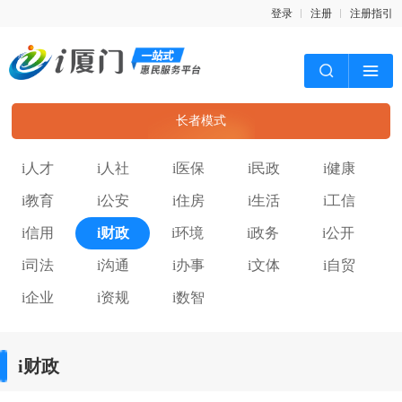
登录
注册
注册指引
长者模式
i人才
i人社
i医保
i民政
i健康
i教育
i公安
i住房
i生活
i工信
i信用
i财政
i环境
i政务
i公开
i司法
i沟通
i办事
i文体
i自贸
i企业
i资规
i数智
i财政